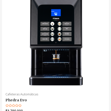
Cafeteras Automáticas
Phedra Evo
Valorado
$
3.790.000