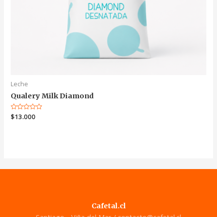
Leche
Qualery Milk Diamond
Valorado
$
13.000
en
0
de
5
Cafetal.cl
Santiago - Viña del Mar /
contacto@cafetal.cl