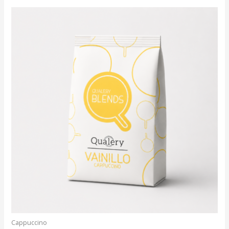
5
Cappuccino