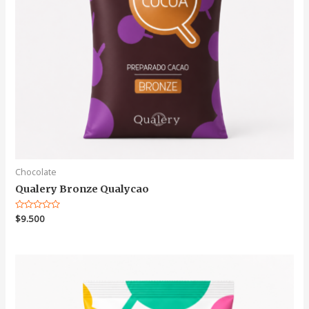
Chocolate
Qualery Bronze Qualycao
Valorado
$
9.500
en
0
de
5