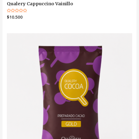
Qualery Cappuccino Vainillo
Valorado
$
10.500
en
0
de
5