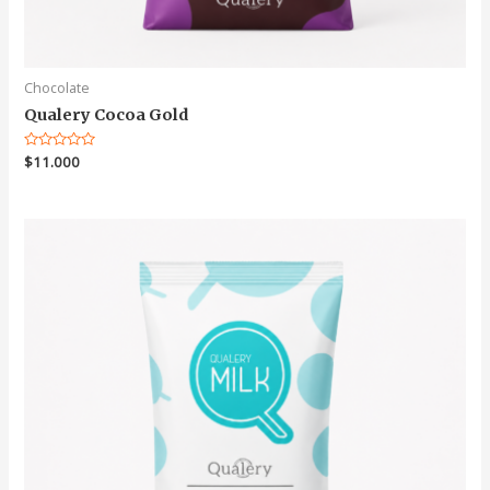
Chocolate
Qualery Cocoa Gold
Valorado
$
11.000
en
0
de
5