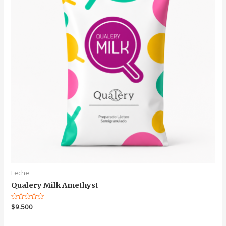
Leche
Qualery Milk Amethyst
Valorado
$
9.500
en
0
de