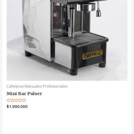
Cafeteras Manuales Profesionales
Mini Bar Pulser
Valorado
$
1.990.000
en
0
de
5