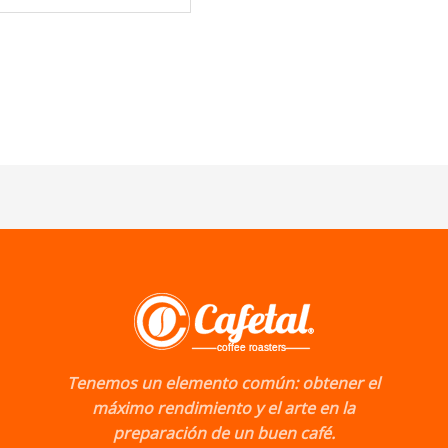
Tenemos un elemento común: obtener el
máximo rendimiento y el arte en la
preparación de un buen café.