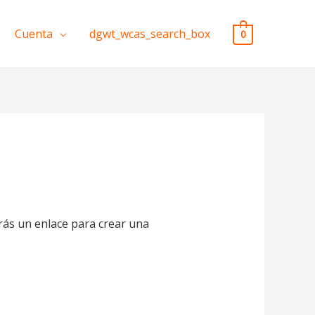
Cuenta
dgwt_wcas_search_box
0
irás un enlace para crear una