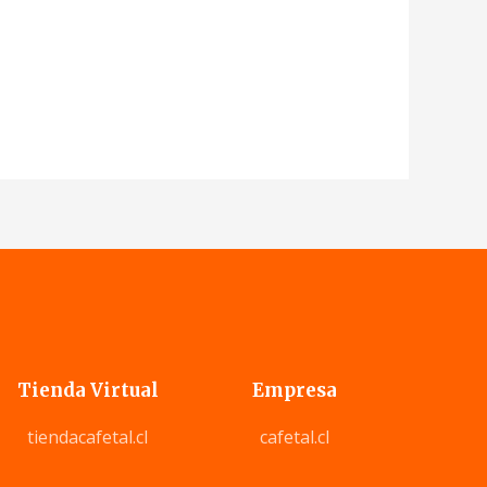
Tienda Virtual
Empresa
tiendacafetal.cl
cafetal.cl