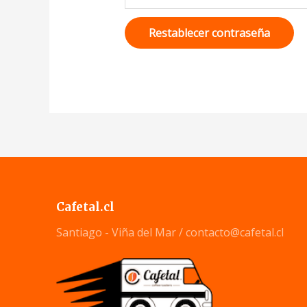
Restablecer contraseña
Cafetal.cl
Santiago - Viña del Mar / contacto@cafetal.cl