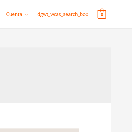
Cuenta
dgwt_wcas_search_box
0