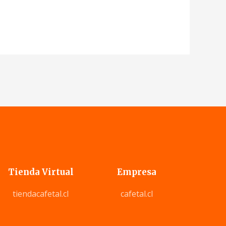
Tienda Virtual
Empresa
tiendacafetal.cl
cafetal.cl