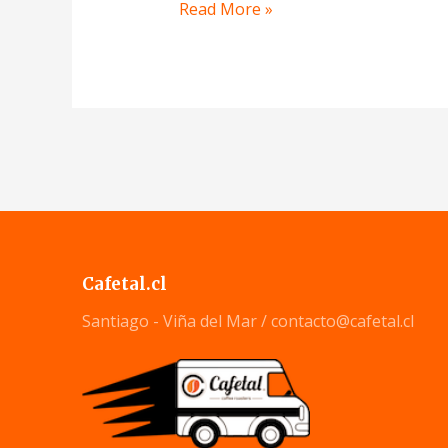
Read More »
Cafetal.cl
Santiago - Viña del Mar /
contacto@cafetal.cl