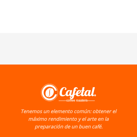
Tenemos un elemento común: obtener el
máximo rendimiento y el arte en la
preparación de un buen café.