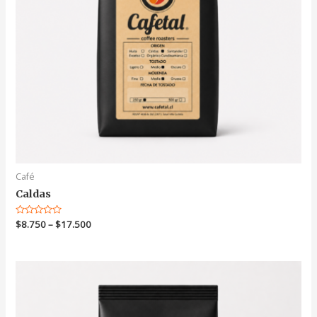
Café
Caldas
Valorado
$
8.750
–
$
17.500
en
0
de
5