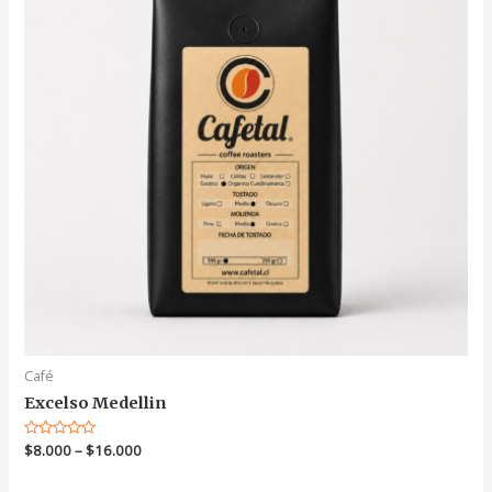
Café
Excelso Medellin
Valorado
$
8.000
–
$
16.000
en
0
de