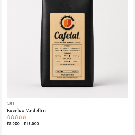
Café
Excelso Medellin
Valorado
$
8.000
–
$
16.000
en
0
de