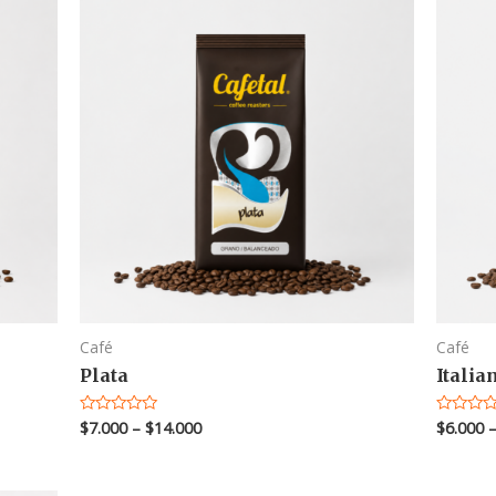
Café
Café
Plata
Italia
$
7.000
–
$
14.000
$
6.000
Valorado
Valorado
en
en
0
0
de
de
5
5