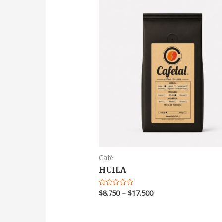
Café
HUILA
$
8.750
–
$
17.500
Valorado
en
0
de
5