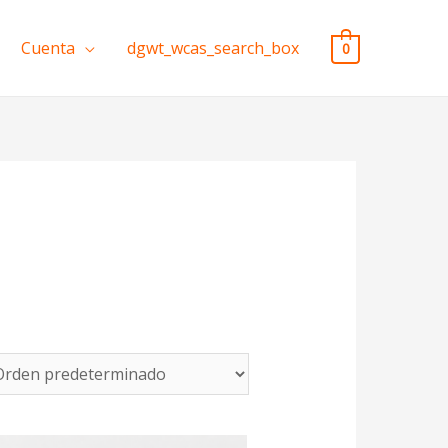
Cuenta
dgwt_wcas_search_box
0