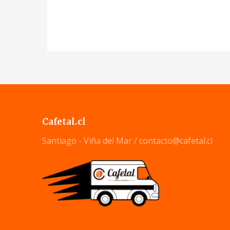
Cafetal.cl
Santiago - Viña del Mar /
contacto@cafetal.cl