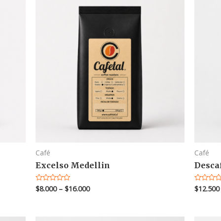
Café
Café
Excelso Medellin
Desca
$
8.000
–
$
16.000
$
12.500
Valorado
Valorado
en
en
0
0
de
de
5
5