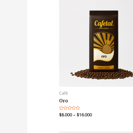
Café
Oro
$
8.000
–
$
16.000
Valorado
en
0
de
5