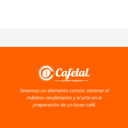
Tenemos un elemento común: obtener el
máximo rendimiento y el arte en la
preparación de un buen café.