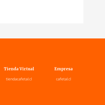
Tienda Virtual
Empresa
tiendacafetal.cl
cafetal.cl