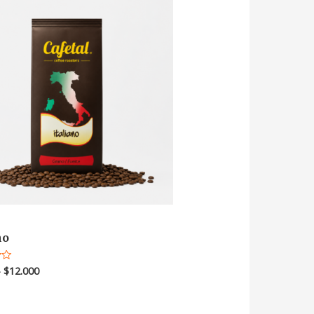
no
–
$
12.000