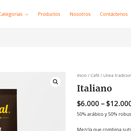
Categorías
Productos
Nosotros
Contáctenos
Inicio
/
Café
/
Línea tradicio
Italiano
$
6.000
–
$
12.00
50% arábico y 50% robus
Mezcla que combina suti