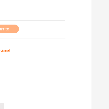
arrito
icional