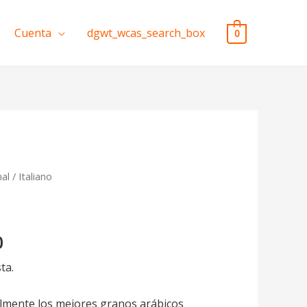
Cuenta
dgwt_wcas_search_box
0
nal
/ Italiano
0
ta.
lmente los mejores granos arábicos