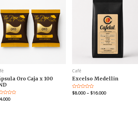
fé
Café
psula Oro Caja x 100
Excelso Medellin
ND
$
8.000
–
$
16.000
Valorado
en
4.000
lorado
0
de
5