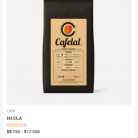
Café
HUILA
Valorado
$
8.750
–
$
17.500
en