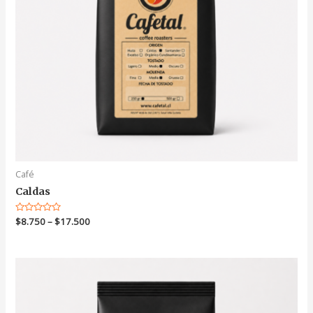
Café
Caldas
Valorado
$
8.750
–
$
17.500
en
0
de
5