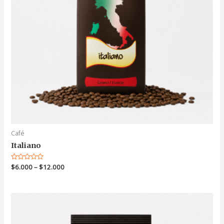
Café
Italiano
Valorado
$
6.000
–
$
12.000
en
0
de
5