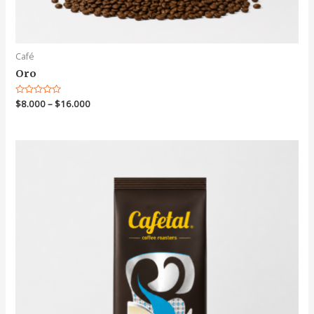
Café
Oro
Valorado
$
8.000
–
$
16.000
en
0
de
5