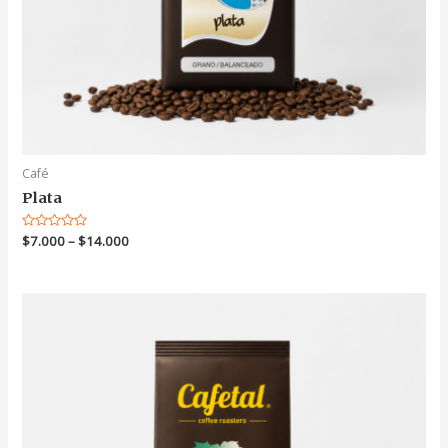
Café
Plata
Valorado
$
7.000
–
$
14.000
en
0
de
5