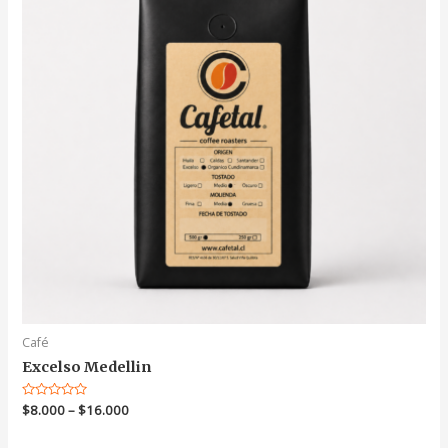
Café
Excelso Medellin
Valorado
$
8.000
–
$
16.000
en
0
de