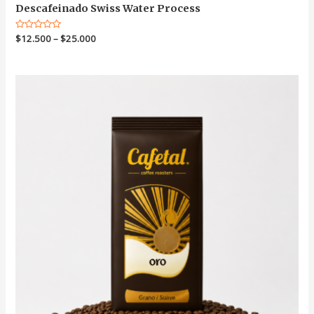
Descafeinado Swiss Water Process
Valorado
$
12.500
–
$
25.000
en
0
de
5