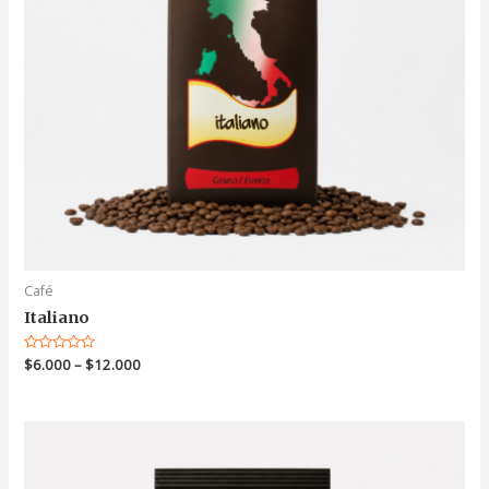
Café
Italiano
Valorado
$
6.000
–
$
12.000
en
0
de
5