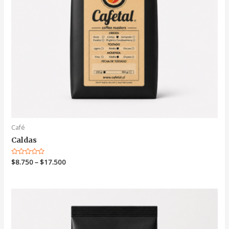
Café
Caldas
Valorado
$
8.750
–
$
17.500
en
0
de
5