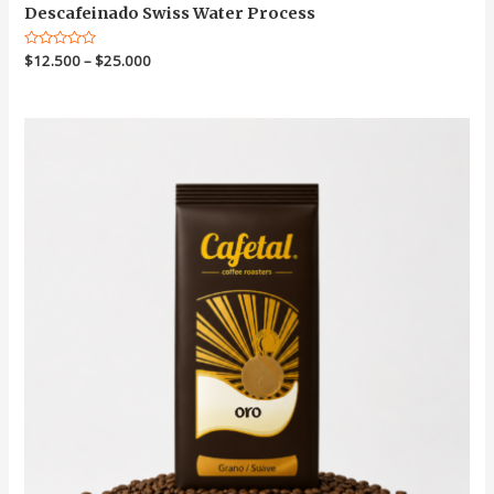
Descafeinado Swiss Water Process
Valorado
$
12.500
–
$
25.000
en
0
de
5