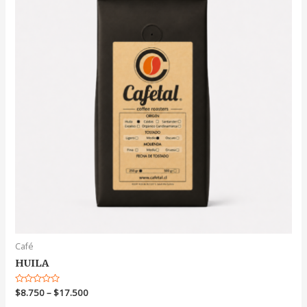
Café
HUILA
Valorado
$
8.750
–
$
17.500
en