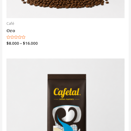
Café
Oro
Valorado
$
8.000
–
$
16.000
en
0
de
5