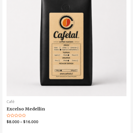
Café
Excelso Medellin
Valorado
$
8.000
–
$
16.000
en
0
de