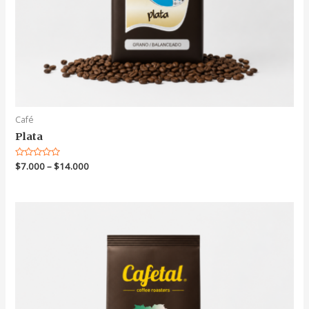
Café
Plata
Valorado
$
7.000
–
$
14.000
en
0
de
5