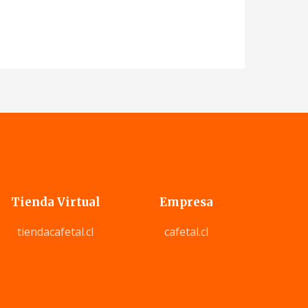
Tienda Virtual
Empresa
tiendacafetal.cl
cafetal.cl