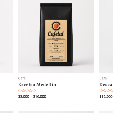
Café
Café
Excelso Medellin
Desca
$
8.000
–
$
16.000
$
12.500
Valorado
Valorado
en
en
0
0
de
de
5
5