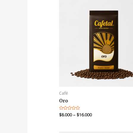
Café
Oro
$
8.000
–
$
16.000
Valorado
en
0
de
5