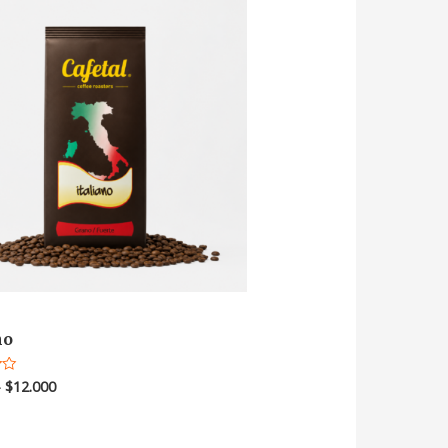
no
–
$
12.000