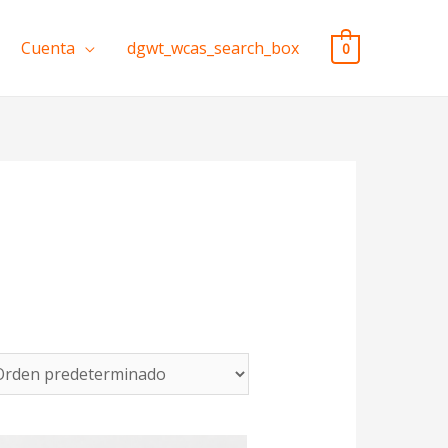
Cuenta
dgwt_wcas_search_box
0