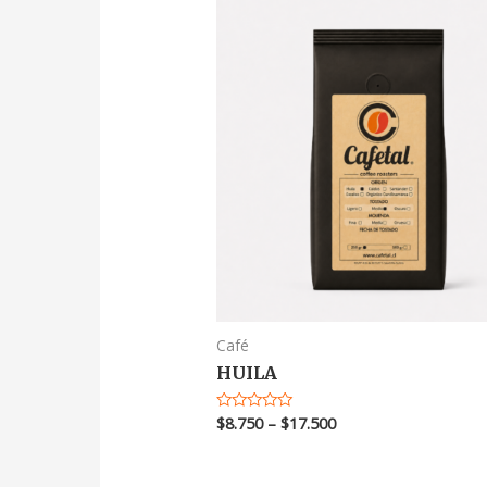
Café
HUILA
$
8.750
–
$
17.500
Valorado
en
0
de
5