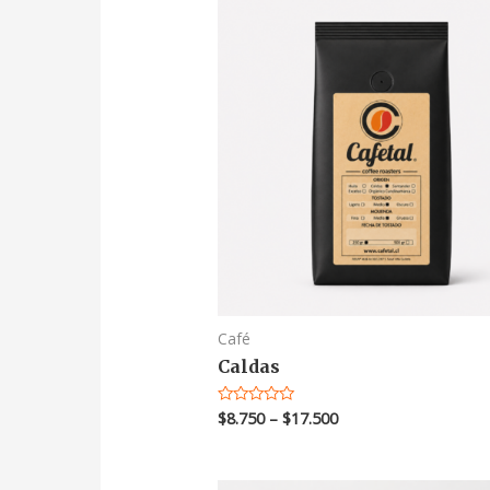
Café
Caldas
$
8.750
–
$
17.500
Valorado
en
0
de
5