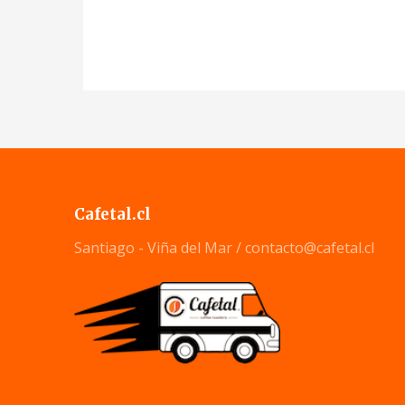
Cafetal.cl
Santiago - Viña del Mar /
contacto@cafetal.cl