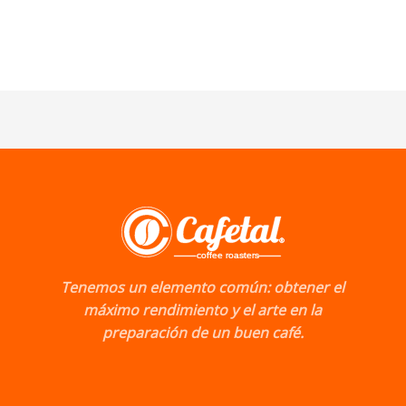
Tenemos un elemento común: obtener el
máximo rendimiento y el arte en la
preparación de un buen café.