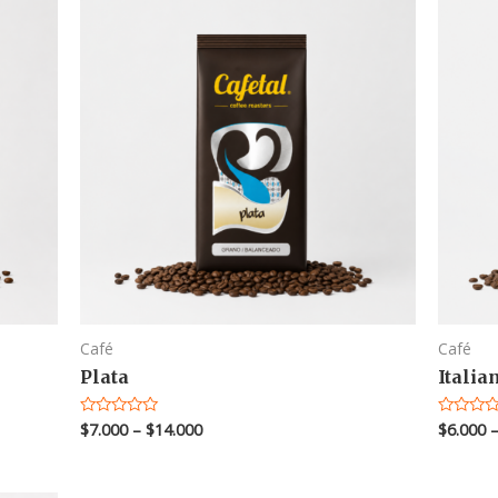
Café
Café
Plata
Italia
$
7.000
–
$
14.000
$
6.000
Valorado
Valorado
en
en
0
0
de
de
5
5