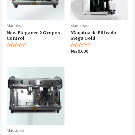
Máquinas
Máquinas
New Elegance 2 Grupos
Maquina de Filtrado
Control
Mega Gold
Valorado
Valorado
$
830.000
en
en
0
0
de
de
5
5
Máquinas