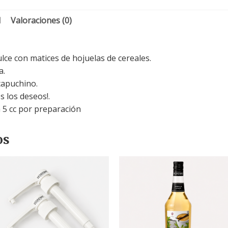
l
Valoraciones (0)
ce con matices de hojuelas de cereales.
a.
capuchino.
 los deseos!.
 5 cc por preparación
os