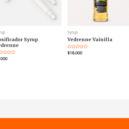
rup
Syrup
osificador Syrup
Vedrenne Vainilla
edrenne
$
18.000
Valorado
en
.000
lorado
0
de
5