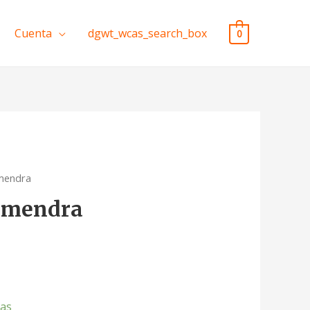
Cuenta
dgwt_wcas_search_box
0
mendra
lmendra
ias