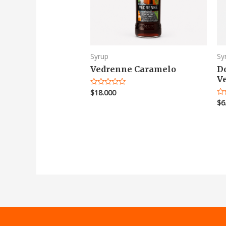
Syrup
Sy
Vedrenne Caramelo
D
V
$
18.000
Valorado
en
$
6
Va
0
en
de
0
5
de
5